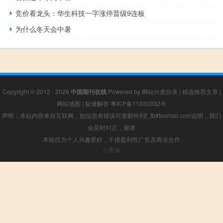
竞价看龙头：华生科技一字涨停晋级9连板
为什么冬天会中暑
Copyright © 2012 - 2026
中国期刊在线
Powered by
网站分类目录
|
精选推荐文章
|
网站地图
|
疑难解答
粤ICP备11030332号
声明：本站内容来自互联网，如信息有错误可发邮件到f_fb#foxmail.com说明，我们
会及时纠正，谢谢
本站仅为个人兴趣爱好，不接盈利性广告及商业合作
小男孩