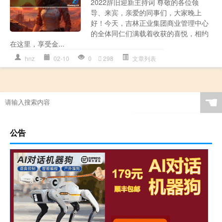
2022辞旧迎新主持词 尊敬的各位领
导、来宾，亲爱的同事们，大家晚上
好！今天，吉林正业集团商业管理中心
的全体同仁们满载着收获的喜悦，相约
在这里，享受金...
hnz
02-10
0
298
文章列表
☚
公告