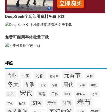
DeepSeek全套部署资料免费下载
免费可商用字体批量下载
标签
元宵节
专业
习俗
中国
农村
你可以
冬天
冬季
唐代
学校
北京
大学
品牌
宋代
寓意
工作
很多人
孩子
您的
年初
春节
攻略
新年
时间
手机
技能
梦幻西游
春节期间
游戏