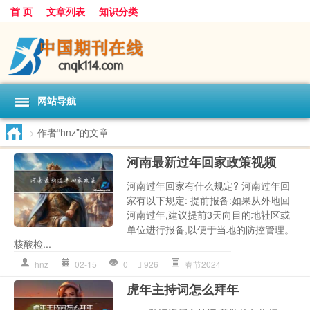
首 页
文章列表
知识分类
网站导航
>
作者“hnz”的文章
河南最新过年回家政策视频
河南过年回家有什么规定? 河南过年回
家有以下规定: 提前报备:如果从外地回
河南过年,建议提前3天向目的地社区或
单位进行报备,以便于当地的防控管理。
核酸检...
hnz
02-15
0
926
春节2024
虎年主持词怎么拜年