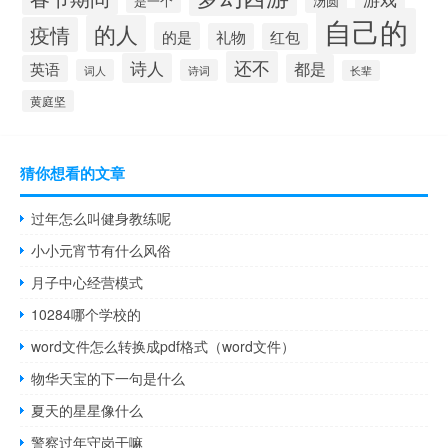
是一个
汤圆
自己的
的人
疫情
的是
礼物
红包
还不
诗人
都是
英语
词人
诗词
长辈
黄庭坚
猜你想看的文章
过年怎么叫健身教练呢
小小元宵节有什么风俗
月子中心经营模式
10284哪个学校的
word文件怎么转换成pdf格式（word文件）
物华天宝的下一句是什么
夏天的星星像什么
警察过年守岗干嘛