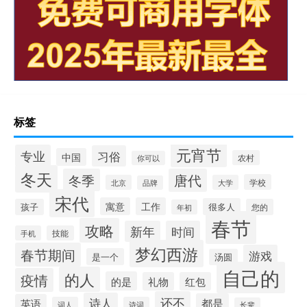
标签
元宵节
专业
习俗
中国
农村
你可以
冬天
冬季
唐代
学校
北京
大学
品牌
宋代
寓意
工作
很多人
孩子
您的
年初
春节
攻略
新年
时间
手机
技能
梦幻西游
春节期间
游戏
是一个
汤圆
自己的
的人
疫情
的是
礼物
红包
还不
诗人
都是
英语
词人
诗词
长辈