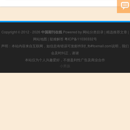
Copyright © 2012 - 2026
中国期刊在线
Powered by
网站分类目录
|
精选推荐文章
|
网站地图
|
疑难解答
粤ICP备11030332号
声明：本站内容来自互联网，如信息有错误可发邮件到f_fb#foxmail.com说明，我们
会及时纠正，谢谢
本站仅为个人兴趣爱好，不接盈利性广告及商业合作
小男孩