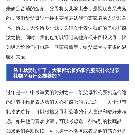
来确定合适的金额。父母将女儿嫁出去，是既欢喜又失落
的，我们给父母过年钱主要是表达我们离家后的思念和关
怀。所以，无论给多少钱，关键在于表达我们的孝心和感
激之情。同时，我们也可以通过其他方式来回报父母，比
如经常给他们打电话、回家探望等，给父母带去更多的温
暖和关爱。
马上就要过年了，大家都给爹妈和公婆买什么过节
礼物？有什么推荐的？
过年是一年中最重要的时刻之一，给父母和公婆挑选合适
的过节礼物是表达我们关心和感激的方式之一。关于过节
礼物的选择，可以根据父母和公婆的个人喜好和嗜好来考
虑。如果他们喜欢收藏，可以考虑送一些特别的收藏品；
如果他们喜欢阅读，可以送一本名著或者是他们感兴趣的