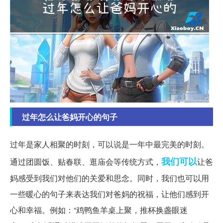
过年怎么让爸妈开心的句子
过年是家人相聚的时刻，可以说是一年中最完美的时刻。
我们可以
通过团圆饭、贴春联、逛庙会等传统方式，
让爸
妈感受到我们对他们的关爱和思念。同时，我们也可以用
一些暖心的句子来表达我们对爸妈的祝福，让他们感到开
心和幸福。例如：“鸡鸭鱼羊桌上聚，推杯换盏眼迷