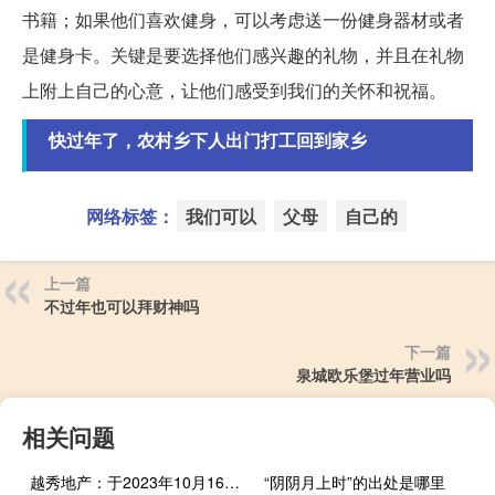
书籍；如果他们喜欢健身，可以考虑送一份健身器材或者
是健身卡。关键是要选择他们感兴趣的礼物，并且在礼物
上附上自己的心意，让他们感受到我们的关怀和祝福。
快过年了，农村乡下人出门打工回到家乡
网络标签：
我们可以
父母
自己的
上一篇
不过年也可以拜财神吗
下一篇
泉城欧乐堡过年营业吗
相关问题
越秀地产：于2023年10月16日与银行订立融资协议根据协议该行在融资协议的条款及条件之规限下提供5亿港元定期贷款融资贷款期由首次提款日期起计364天
“阴阴月上时”的出处是哪里