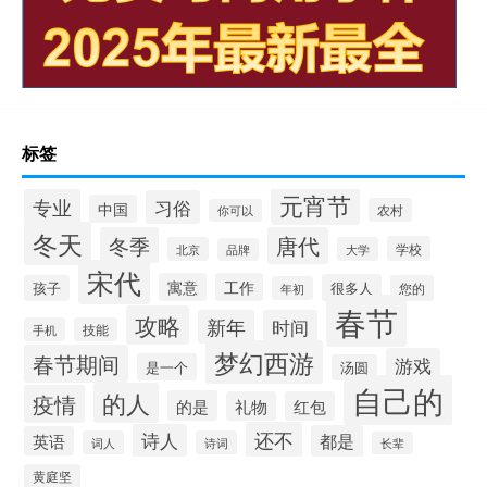
标签
元宵节
专业
习俗
中国
农村
你可以
冬天
冬季
唐代
学校
北京
大学
品牌
宋代
寓意
工作
很多人
孩子
您的
年初
春节
攻略
新年
时间
手机
技能
梦幻西游
春节期间
游戏
是一个
汤圆
自己的
的人
疫情
的是
礼物
红包
还不
诗人
都是
英语
词人
诗词
长辈
黄庭坚