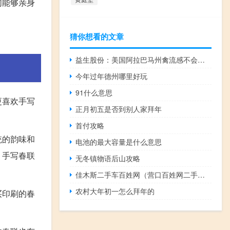
们能够亲身
猜你想看的文章
益生股份：美国阿拉巴马州禽流感不会对公司产能造成较大影响
今年过年德州哪里好玩
91什么意思
更喜欢手写
正月初五是否到别人家拜年
首付攻略
统的韵味和
电池的最大容量是什么意思
。手写春联
无冬镇物语后山攻略
佳木斯二手车百姓网（营口百姓网二手车）
农村大年初一怎么拜年的
买印刷的春