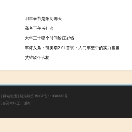
明年春节是阳历哪天
高考下午考什么
大年三十哪个时间给压岁钱
车评头条：凯美瑞2.0L首试：入门车型中的实力担当
艾维欣什么梗
章
|
网站地图
|
疑难解答
粤ICP备11030332号
，我们会及时纠正，谢谢