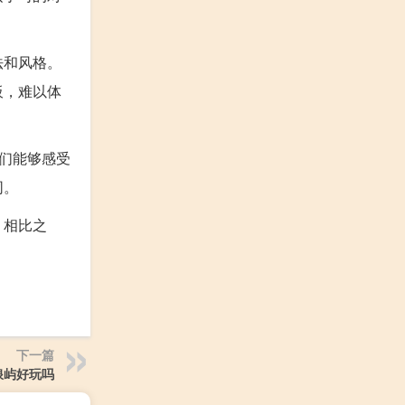
法和风格。
板，难以体
们能够感受
同。
。相比之
下一篇
浪屿好玩吗