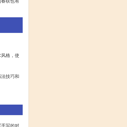
的春联也有
？
术风格，使
书法技巧和
买手写的对