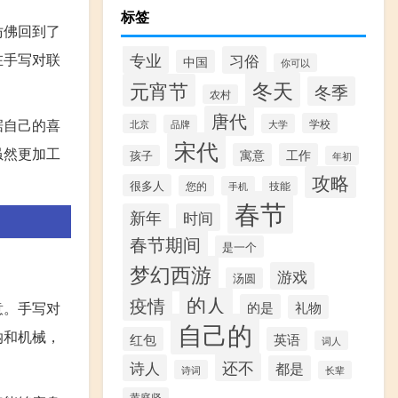
标签
仿佛回到了
专业
在手写对联
习俗
中国
你可以
冬天
元宵节
冬季
农村
唐代
据自己的喜
学校
北京
大学
品牌
宋代
虽然更加工
寓意
工作
孩子
年初
攻略
很多人
您的
手机
技能
春节
新年
时间
春节期间
是一个
梦幻西游
游戏
汤圆
的人
疫情
的是
意。手写对
礼物
自己的
纳和机械，
红包
英语
词人
还不
诗人
都是
诗词
长辈
黄庭坚