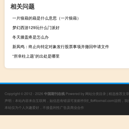
相关问题
一片狼藉的藉是什么意思（一片狼藉）
梦幻西游129玩什么门派好
冬天膝盖疼是怎么办
新凤鸣：终止向特定对象发行股票事项并撤回申请文件
“所幸柱上题”的出处是哪里
Copyright © 2012 - 2026
中国期刊在线
Powered by
网站分类目录
|
精选推荐文
声明：本站内容来自互联网，如信息有错误可发邮件到f_fb#foxmail.com说明
本站仅为个人兴趣爱好，不接盈利性广告及商业合作