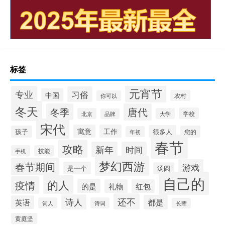
标签
元宵节
专业
习俗
中国
农村
你可以
冬天
冬季
唐代
学校
北京
大学
品牌
宋代
寓意
工作
很多人
孩子
您的
年初
春节
攻略
新年
时间
手机
技能
梦幻西游
春节期间
游戏
是一个
汤圆
自己的
的人
疫情
的是
礼物
红包
还不
诗人
都是
英语
词人
诗词
长辈
黄庭坚