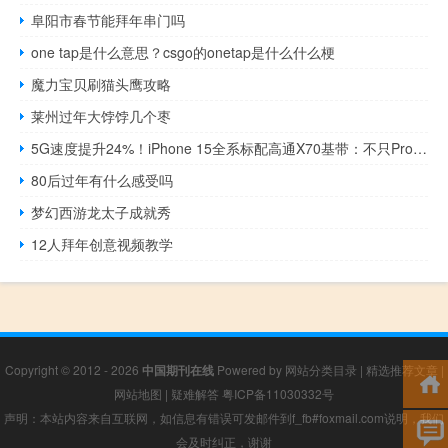
阜阳市春节能拜年串门吗
one tap是什么意思？csgo的onetap是什么什么梗
魔力宝贝刷猫头鹰攻略
莱州过年大饽饽几个枣
5G速度提升24%！iPhone 15全系标配高通X70基带：不只Pro才有
80后过年有什么感受吗
梦幻西游龙太子成就秀
12人拜年创意视频教学
Copyright © 2012 - 2026
中国期刊在线
Powered by
网站分类目录
|
精选推荐文章
|
网站地图
|
疑难解答
粤ICP备11030332号
声明：本站内容来自互联网，如信息有错误可发邮件到f_fb#foxmail.com说明，我们
会及时纠正，谢谢