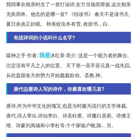
我同事在相亲时念了一首打油诗,女方当场笑喷饭,这次相亲
无疾而终。他念的是哪一首? 《怕读书》 春天不是读书天,
夏日炎炎正好眠。 秋有蚊虫冬有雪, 收拾书... 白。
有战诗词的小说叫什么名字?
我是
噬神之手 作者:
冰红茶 简介: 这是一个能力者的舞台,
注定没有平凡之人的位置。 天下第一高手苏元真一战失踪,
从此盘踞各方的势力开始蠢蠢欲动。圣教,神。
唐代边塞诗人写的诗作，你最喜欢哪几首?
唐诗,作为中华文化的瑰宝,也是当时极为流行的文学体裁,
唐代,诗人辈出,诗仙李白、诗圣杜甫、诗魔白居易、诗佛王
维、诗豪刘禹锡和小李杜等,个个家喻户晓,陈... 另。