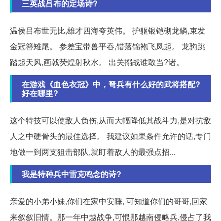
三英战吕布的定场诗?
温侯吕布世无比,雄才四海夸英伟。 护躯银铠砌龙鳞,束发
金冠簪雉尾。 参差宝带兽平吞,错落锦袍飞凤起。 龙驹跳
踏起天风,画戟荧煌射秋水。 出关搦战谁敢当?诸。
在游戏《血色衣冠》中，弩兵有什么好的武将搭配?
好在哪里?
这个特技可以使敌人负伤,从而大幅降低其战斗力,是对抗敌
人之中硬骨头的最佳选择。 我建议如果条件允许的话,专门
地做一到两支狙击部队,就盯着敌人的最强点招...
我是特种兵中雷克鸣念的诗?
亲爱的小弟小妹,你们在家中安睡, 可知道你们的哥哥,回家
来叙叙旧情。那一年中越战争,可恨那越南侵略兵,侵占了我