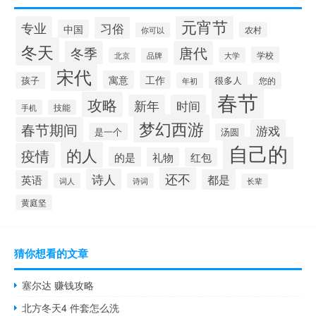
元宵节
专业
习俗
中国
农村
你可以
冬天
冬季
唐代
学校
北京
大学
品牌
宋代
寓意
工作
很多人
孩子
您的
年初
春节
攻略
新年
时间
手机
技能
梦幻西游
春节期间
游戏
是一个
汤圆
自己的
的人
疫情
的是
礼物
红包
还不
诗人
都是
英语
词人
诗词
长辈
黄庭坚
猜你想看的文章
塞尔达 赚钱攻略
北方冬天4 件套怎么洗