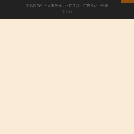
本站仅为个人兴趣爱好，不接盈利性广告及商业合作
小男孩