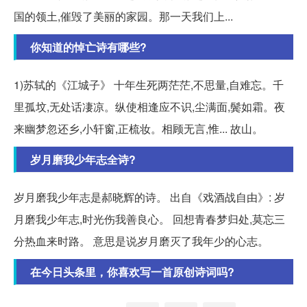
国的领土,催毁了美丽的家园。那一天我们上...
你知道的悼亡诗有哪些?
1)苏轼的《江城子》 十年生死两茫茫,不思量,自难忘。千
里孤坟,无处话凄凉。纵使相逢应不识,尘满面,鬓如霜。夜
来幽梦忽还乡,小轩窗,正梳妆。相顾无言,惟... 故山。
岁月磨我少年志全诗?
岁月磨我少年志是郝晓辉的诗。 出自《戏酒战自由》: 岁
月磨我少年志,时光伤我善良心。 回想青春梦归处,莫忘三
分热血来时路。 意思是说岁月磨灭了我年少的心志。
在今日头条里，你喜欢写一首原创诗词吗?