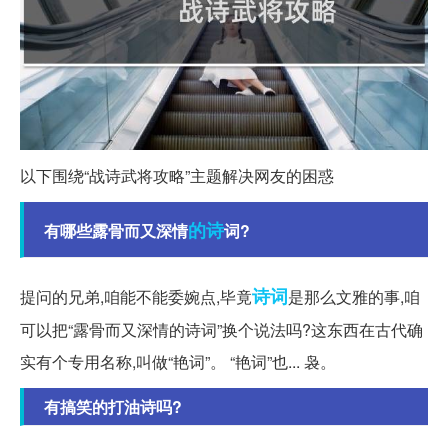
以下围绕“战诗武将攻略”主题解决网友的困惑
的诗
有哪些露骨而又深情
词?
诗词
提问的兄弟,咱能不能委婉点,毕竟
是那么文雅的事,咱
可以把“露骨而又深情的诗词”换个说法吗?这东西在古代确
实有个专用名称,叫做“艳词”。 “艳词”也... 袅。
有搞笑的打油诗吗?