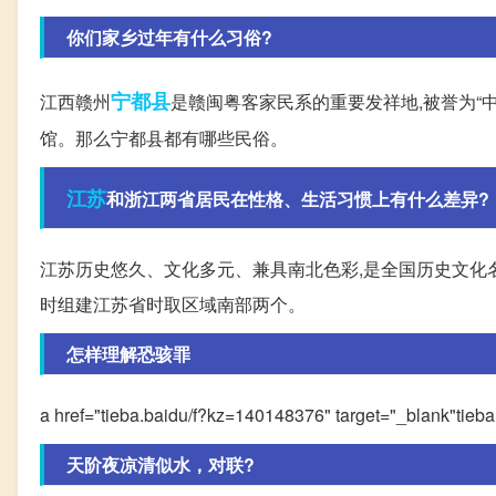
你们家乡过年有什么习俗?
宁都县
江西赣州
是赣闽粤客家民系的重要发祥地,被誉为“
馆。那么宁都县都有哪些民俗。
江苏
和浙江两省居民在性格、生活习惯上有什么差异?
江苏历史悠久、文化多元、兼具南北色彩,是全国历史文化
时组建江苏省时取区域南部两个。
怎样理解恐骇罪
a href="tieba.baidu/f?kz=140148376" target="_blank"ti
天阶夜凉清似水，对联?