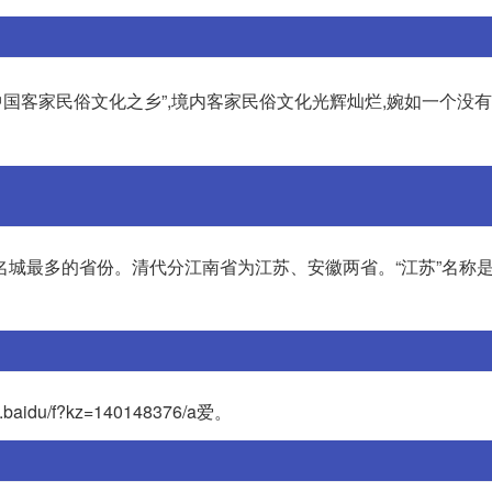
中国客家民俗文化之乡”,境内客家民俗文化光辉灿烂,婉如一个没
名城最多的省份。清代分江南省为江苏、安徽两省。“江苏”名称
eba.baidu/f?kz=140148376/a爱。