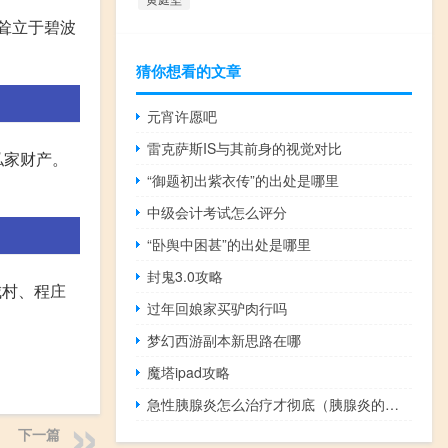
云耸立于碧波
猜你想看的文章
元宵许愿吧
雷克萨斯IS与其前身的视觉对比
私家财产。
“御题初出紫衣传”的出处是哪里
中级会计考试怎么评分
“卧舆中困甚”的出处是哪里
封鬼3.0攻略
城村、程庄
过年回娘家买驴肉行吗
梦幻西游副本新思路在哪
魔塔ipad攻略
急性胰腺炎怎么治疗才彻底（胰腺炎的早期症状和前兆）
下一篇