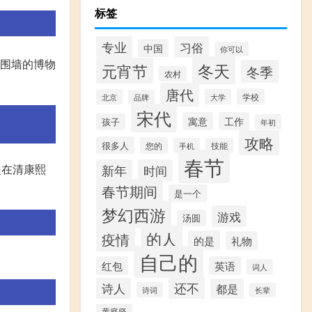
标签
专业
习俗
中国
你可以
有围墙的博物
冬天
元宵节
冬季
农村
唐代
学校
北京
大学
品牌
宋代
寓意
工作
孩子
年初
攻略
很多人
您的
手机
技能
春节
是在清康熙
新年
时间
春节期间
是一个
梦幻西游
游戏
汤圆
的人
疫情
的是
礼物
自己的
红包
英语
词人
还不
诗人
都是
诗词
长辈
黄庭坚