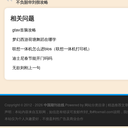
不负韶华刘彻攻略
相关问题
gtav首脑攻略
梦幻西游荷塘舞蹈在哪学
联想一体机怎么进bios（联想一体机打印机）
迪士尼春节能开门吗吗
无欲则刚上一句
Copyright © 2012 - 2026
中国期刊在线
Powered by
网站分类目录
|
精选推荐文
声明：本站内容来自互联网，如信息有错误可发邮件到f_fb#foxmail.com说明
本站仅为个人兴趣爱好，不接盈利性广告及商业合作