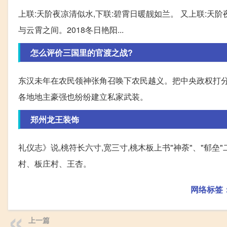
上联:天阶夜凉清似水,下联:碧霄日暖靓如兰。 又上联:天阶
与云霄之间。2018冬日艳阳...
怎么评价三国里的官渡之战?
东汉未年在农民领神张角召唤下农民越义。把中央政权打
各地地主豪强也纷纷建立私家武装。
郑州龙王装饰
礼仪志》说,桃符长六寸,宽三寸,桃木板上书"神荼"、"郁垒
村、板庄村、王杏。
网络标签
上一篇