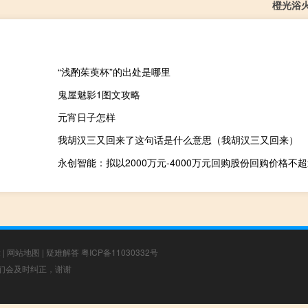
橙光浴
“浅酌茱萸杯”的出处是哪里
鬼屋魅影1图文攻略
元宵日子怎样
我胡汉三又回来了这句话是什么意思（我胡汉三又回来）
永创智能：拟以2000万元-4000万元回购股份回购价格不超
章
|
网站地图
|
疑难解答
粤ICP备11030332号
，我们会及时纠正，谢谢