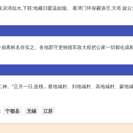
夜凉清似水,下联:地藏日暖温如烟。 看津门环保霾涤尽,天塔 旋
分崩离柝名存实之。各地郡守吏独揽军政大权把公家一切都化成
"二神。"正月一日,造桃... 蔡地城村、刘地城村、高地城村、蒙地
：
宁都县
无锡
江苏