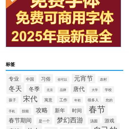
标签
元宵节
专业
习俗
中国
农村
你可以
冬天
冬季
唐代
学校
北京
大学
品牌
宋代
寓意
工作
很多人
孩子
您的
年初
春节
攻略
新年
时间
手机
技能
梦幻西游
春节期间
游戏
是一个
汤圆