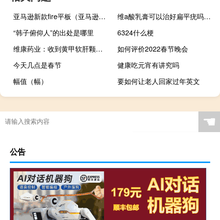
亚马逊新款fire平板（亚马逊最畅销的Fire平板电脑比以往任何时候都便宜）
维a酸乳膏可以治好扁平疣吗（维A酸乳膏治扁平疣吗 维A酸乳膏治扁平疣的效果好不好）
“韩子俯仰人”的出处是哪里
6324什么梗
维康药业：收到黄甲软肝颗粒Ⅱ期临床试验总结报告
如何评价2022春节晚会
今天几点是春节
健康吃元宵有讲究吗
幅值（幅）
要如何让老人回家过年英文
☚
公告