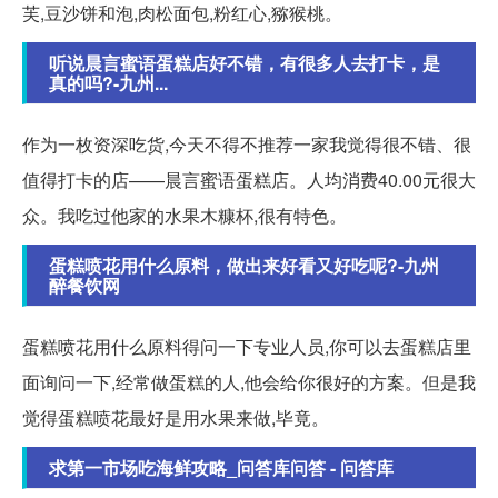
芙,豆沙饼和泡,肉松面包,粉红心,猕猴桃。
听说晨言蜜语蛋糕店好不错，有很多人去打卡，是
真的吗?-九州...
作为一枚资深吃货,今天不得不推荐一家我觉得很不错、很
值得打卡的店——晨言蜜语蛋糕店。人均消费40.00元很大
众。我吃过他家的水果木糠杯,很有特色。
蛋糕喷花用什么原料，做出来好看又好吃呢?-九州
醉餐饮网
蛋糕喷花用什么原料得问一下专业人员,你可以去蛋糕店里
面询问一下,经常做蛋糕的人,他会给你很好的方案。但是我
觉得蛋糕喷花最好是用水果来做,毕竟。
求第一市场吃海鲜攻略_问答库问答 - 问答库