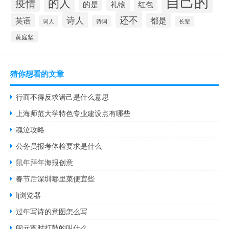
自己的
的人
疫情
的是
礼物
红包
还不
诗人
都是
英语
词人
诗词
长辈
黄庭坚
猜你想看的文章
行而不得反求诸己是什么意思
上海师范大学特色专业建设点有哪些
魂泣攻略
公务员报考体检要求是什么
鼠年拜年海报创意
春节后深圳哪里菜便宜些
Ij浏览器
过年写诗的意图怎么写
闹元宵时打鼓的叫什么