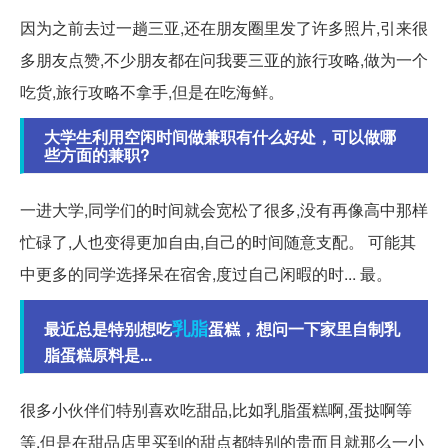
因为之前去过一趟三亚,还在朋友圈里发了许多照片,引来很
多朋友点赞,不少朋友都在问我要三亚的旅行攻略,做为一个
吃货,旅行攻略不拿手,但是在吃海鲜。
大学生利用空闲时间做兼职有什么好处，可以做哪
些方面的兼职?
一进大学,同学们的时间就会宽松了很多,没有再像高中那样
忙碌了,人也变得更加自由,自己的时间随意支配。 可能其
中更多的同学选择呆在宿舍,度过自己闲暇的时... 最。
乳脂
最近总是特别想吃
蛋糕，想问一下家里自制乳
脂蛋糕原料是...
很多小伙伴们特别喜欢吃甜品,比如乳脂蛋糕啊,蛋挞啊等
等,但是在甜品店里买到的甜点都特别的贵而且就那么一小