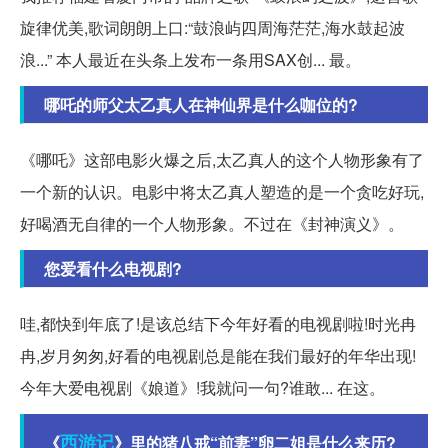
旋律优美,歌词朗朗上口:“鼓浪屿四周海茫茫,海水鼓起波
浪...” 本人最近在头条上发布一条用SAX创... 最。
哪吒的师父太乙真人在神仙界是什么咖位的?
《哪吒》这部电影火爆之后,太乙真人的这个人物形象有了
一个新的认识。电影中将太乙真人塑造的是一个贪吃好玩,
好喝酒无自律的一个人物形象。不过在《封神演义》。
您爱看什么电视剧?
哇,都快到年底了!是该总结下今年好看的电视剧啦!时光冉
冉,岁月匆匆,好看的电视剧总是能在我们最好的年华出现!
今年大爱电视剧《娘道》!我就问一句?谁敢... 在这。
西游记
《
》里的猪八戒“前妻”卵二姐是什么来历?