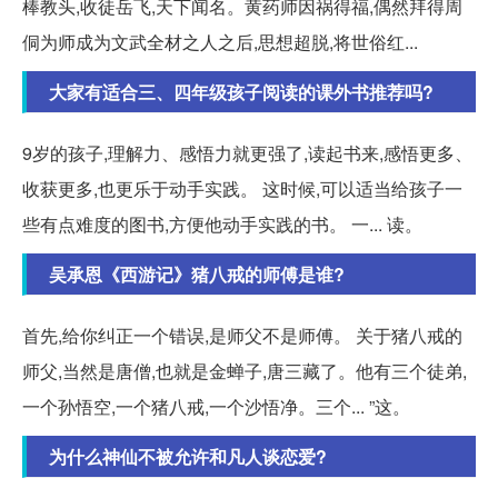
棒教头,收徒岳飞,天下闻名。黄药师因祸得福,偶然拜得周
侗为师成为文武全材之人之后,思想超脱,将世俗红...
大家有适合三、四年级孩子阅读的课外书推荐吗?
9岁的孩子,理解力、感悟力就更强了,读起书来,感悟更多、
收获更多,也更乐于动手实践。 这时候,可以适当给孩子一
些有点难度的图书,方便他动手实践的书。 一... 读。
吴承恩《西游记》猪八戒的师傅是谁?
首先,给你纠正一个错误,是师父不是师傅。 关于猪八戒的
师父,当然是唐僧,也就是金蝉子,唐三藏了。他有三个徒弟,
一个孙悟空,一个猪八戒,一个沙悟净。三个... ”这。
为什么神仙不被允许和凡人谈恋爱?