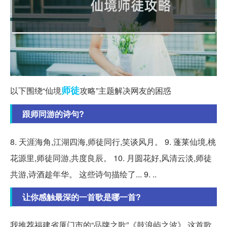
师徒
以下围绕“仙境
攻略”主题解决网友的困惑
跟师同游的诗句?
8. 天涯海角,江湖四海,师徒同行,笑谈风月。 9. 蓬莱仙境,桃
花源里,师徒同游,共度良辰。 10. 月圆花好,风清云淡,师徒
共游,诗酒趁年华。 这些诗句描绘了... 9. ..
让你感触最深的一首歌是哪一首?
我推荐福建省厦门市的“品牌之歌”《鼓浪屿之波》,这首歌