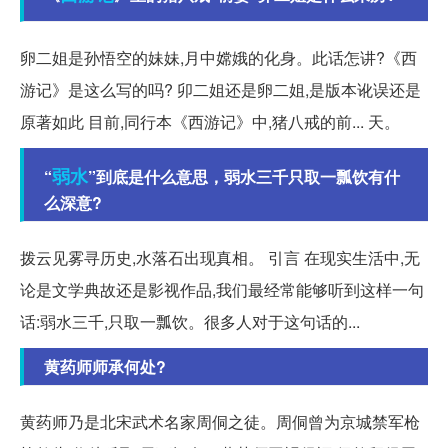
卵二姐是孙悟空的妹妹,月中嫦娥的化身。此话怎讲?《西
游记》是这么写的吗? 卯二姐还是卵二姐,是版本讹误还是
原著如此 目前,同行本《西游记》中,猪八戒的前... 天。
弱水
“
”到底是什么意思，弱水三千只取一瓢饮有什
么深意?
拨云见雾寻历史,水落石出现真相。 引言 在现实生活中,无
论是文学典故还是影视作品,我们最经常能够听到这样一句
话:弱水三千,只取一瓢饮。很多人对于这句话的...
黄药师师承何处?
黄药师乃是北宋武术名家周侗之徒。周侗曾为京城禁军枪