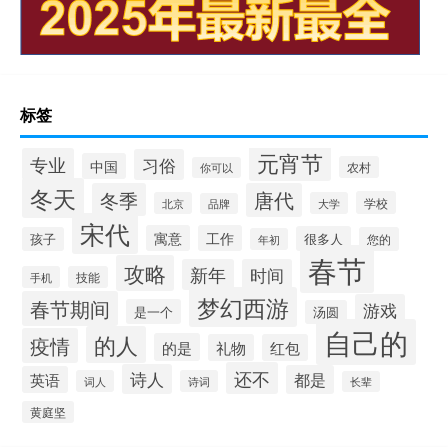
标签
元宵节
专业
习俗
中国
农村
你可以
冬天
冬季
唐代
学校
北京
大学
品牌
宋代
寓意
工作
很多人
孩子
您的
年初
春节
攻略
新年
时间
手机
技能
梦幻西游
春节期间
游戏
是一个
汤圆
自己的
的人
疫情
的是
礼物
红包
还不
诗人
都是
英语
词人
诗词
长辈
黄庭坚