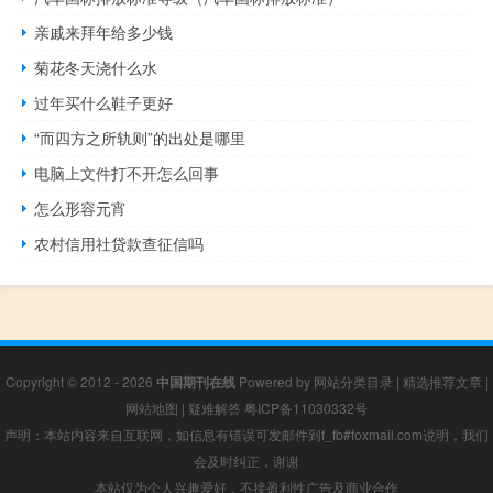
亲戚来拜年给多少钱
菊花冬天浇什么水
过年买什么鞋子更好
“而四方之所轨则”的出处是哪里
电脑上文件打不开怎么回事
怎么形容元宵
农村信用社贷款查征信吗
Copyright © 2012 - 2026
中国期刊在线
Powered by
网站分类目录
|
精选推荐文章
|
网站地图
|
疑难解答
粤ICP备11030332号
声明：本站内容来自互联网，如信息有错误可发邮件到f_fb#foxmail.com说明，我们
会及时纠正，谢谢
本站仅为个人兴趣爱好，不接盈利性广告及商业合作