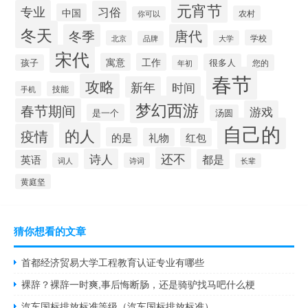
元宵节
专业
习俗
中国
农村
你可以
冬天
冬季
唐代
学校
北京
大学
品牌
宋代
寓意
工作
很多人
孩子
您的
年初
春节
攻略
新年
时间
手机
技能
梦幻西游
春节期间
游戏
是一个
汤圆
自己的
的人
疫情
的是
礼物
红包
还不
诗人
都是
英语
词人
诗词
长辈
黄庭坚
猜你想看的文章
首都经济贸易大学工程教育认证专业有哪些
裸辞？裸辞一时爽,事后悔断肠，还是骑驴找马吧什么梗
汽车国标排放标准等级（汽车国标排放标准）