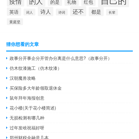
的人
疫情
的是
礼物
红包
还不
诗人
都是
英语
词人
诗词
长辈
黄庭坚
猜你想看的文章
政事分开事企分开管办分离是什么意思?（政事分开）
仿木纹漆施工（仿木纹漆）
汉朝魔兽攻略
买保险多大年龄领取退休金
鼠年拜年海报创意
花小楼(关于花小楼简述)
无损检测有哪几种
过年发啥祝福好呀
郑州财税金融是几本