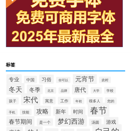
标签
元宵节
专业
习俗
中国
农村
你可以
冬天
冬季
唐代
学校
北京
大学
品牌
宋代
寓意
工作
很多人
孩子
您的
年初
春节
攻略
新年
时间
手机
技能
梦幻西游
春节期间
游戏
是一个
汤圆
自己的