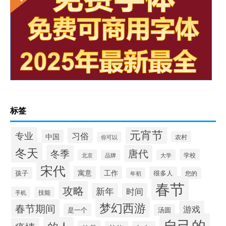
标签
元宵节
专业
习俗
中国
农村
你可以
冬天
冬季
唐代
学校
北京
大学
品牌
宋代
寓意
工作
很多人
孩子
您的
年初
春节
攻略
新年
时间
手机
技能
梦幻西游
春节期间
游戏
是一个
汤圆
自己的