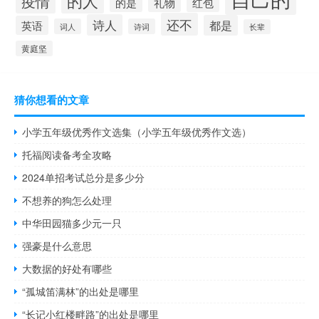
的人
疫情
的是
礼物
红包
还不
诗人
都是
英语
词人
诗词
长辈
黄庭坚
猜你想看的文章
小学五年级优秀作文选集（小学五年级优秀作文选）
托福阅读备考全攻略
2024单招考试总分是多少分
不想养的狗怎么处理
中华田园猫多少元一只
强豪是什么意思
大数据的好处有哪些
“孤城笛满林”的出处是哪里
“长记小红楼畔路”的出处是哪里