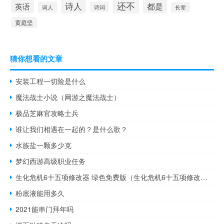
还不
诗人
都是
英语
词人
诗词
长辈
黄庭坚
猜你想看的文章
安装工程一切险是什么
魔法战士小说（网游之魔法战士）
极品芝麻官攻略士兵
谁让我们相遇在一起的？是什么歌？
水族盐一颗多少克
梦幻西游高级职业任务
生化危机6十五项修改器 绿色免费版（生化危机6十五项修改器 绿色免费版功能简介）
粉底液能用多久
2021能串门拜年吗