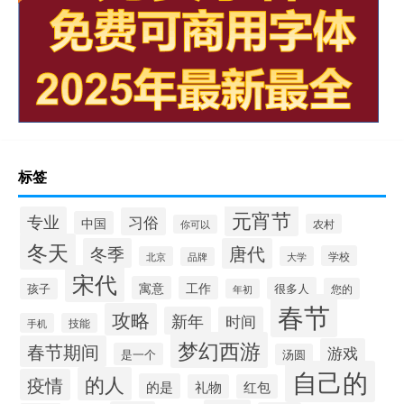
标签
元宵节
专业
习俗
中国
农村
你可以
冬天
冬季
唐代
学校
北京
大学
品牌
宋代
寓意
工作
很多人
孩子
您的
年初
春节
攻略
新年
时间
手机
技能
梦幻西游
春节期间
游戏
是一个
汤圆
自己的
的人
疫情
的是
礼物
红包