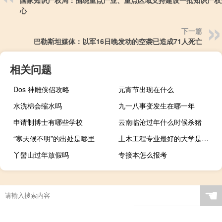
心
下一篇
巴勒斯坦媒体：以军16日晚发动的空袭已造成71人死亡
相关问题
Dos 神雕侠侣攻略
元宵节出现在什么
水洗棉会缩水吗
九一八事变发生在哪一年
申请制博士有哪些学校
云南临沧过年什么时候杀猪
“寒天候不明”的出处是哪里
土木工程专业最好的大学是哪所
丫髻山过年放假吗
专接本怎么报考
☚