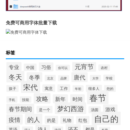
免费可商用字体批量下载
标签
元宵节
专业
习俗
中国
农村
你可以
冬天
冬季
唐代
学校
北京
大学
品牌
宋代
寓意
工作
很多人
孩子
您的
年初
春节
攻略
新年
时间
手机
技能
梦幻西游
春节期间
游戏
是一个
汤圆
自己的
的人
疫情
的是
礼物
红包
还不
诗人
都是
英语
词人
诗词
长辈