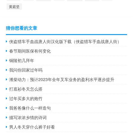
黄庭坚
猜你想看的文章
侠盗猎车手血战唐人街汉化版下载（侠盗猎车手血战唐人街）
春节期间医保有何变化
铜陵初几拜年
我问你回家过年吗
潍柴动力：预计2023年全年叉车业务的盈利水平逐步提升
打底衫冬天怎么搭
过年买多大的炮竹
我爸爸像什么一样造句
描写浓浓乡情的诗词
男人冬天穿什么裤子好看