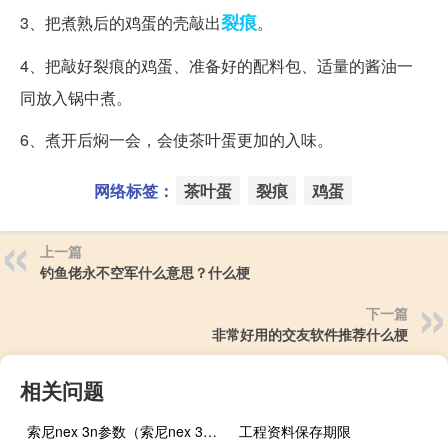
裂痕
3、把煮熟后的鸡蛋的壳敲出
。
4、把敲好裂痕的鸡蛋、准备好的配料包、适量的酱油一
同放入锅中煮。
6、煮开后焖一会，会使茶叶蛋更加的入味。
网络标签：
茶叶蛋
裂痕
鸡蛋
上一篇
钓鱼佬永不空军什么意思？什么梗
下一篇
非常好用的交友软件推荐什么梗
相关问题
索尼nex 3n参数（索尼nex 3n）
工程资料保存期限