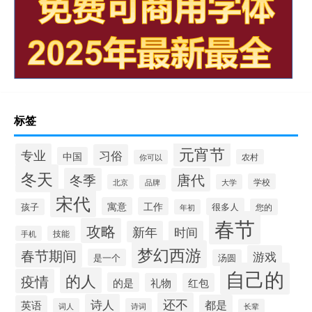
标签
元宵节
专业
习俗
中国
农村
你可以
冬天
冬季
唐代
学校
北京
大学
品牌
宋代
寓意
工作
很多人
孩子
您的
年初
春节
攻略
新年
时间
手机
技能
梦幻西游
春节期间
游戏
是一个
汤圆
自己的
的人
疫情
的是
礼物
红包
还不
诗人
都是
英语
词人
诗词
长辈