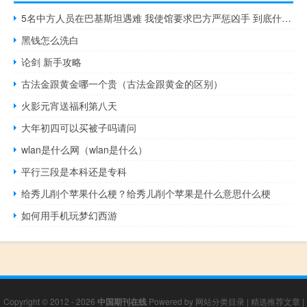
5名中方人员在巴基斯坦遇难 我使馆要求巴方严惩凶手 到底什么情况呢
黑钱怎么洗白
论剑 新手攻略
古法金跟黄金哪一个贵（古法金跟黄金的区别）
火影元宵送福利第八天
大年初四可以买被子吗请问
wlan是什么网（wlan是什么）
平行三段是本科还是专科
给秀儿削个苹果什么梗？给秀儿削个苹果是什么意思什么梗
如何用手机玩梦幻西游
Copyright © 2012 - 2026
中国期刊在线
Powered by
网站分类目录
|
精选推荐文章
|