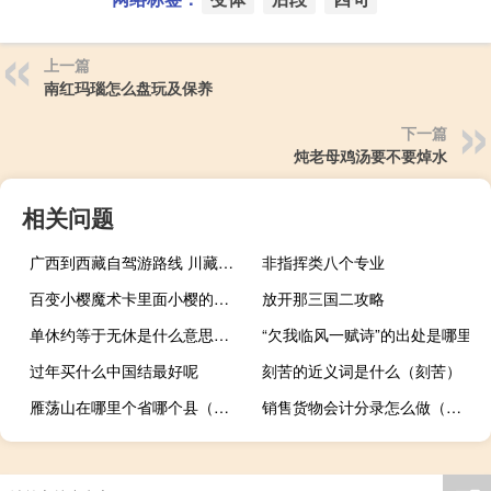
上一篇
南红玛瑙怎么盘玩及保养
下一篇
炖老母鸡汤要不要焯水
相关问题
广西到西藏自驾游路线 川藏线自驾游路线图
非指挥类八个专业
百变小樱魔术卡里面小樱的星座是 百变小樱魔术卡目录
放开那三国二攻略
单休约等于无休是什么意思什么梗
“欠我临风一赋诗”的出处是哪里
过年买什么中国结最好呢
刻苦的近义词是什么（刻苦）
雁荡山在哪里个省哪个县（雁荡山在哪里）
销售货物会计分录怎么做（销售货物）