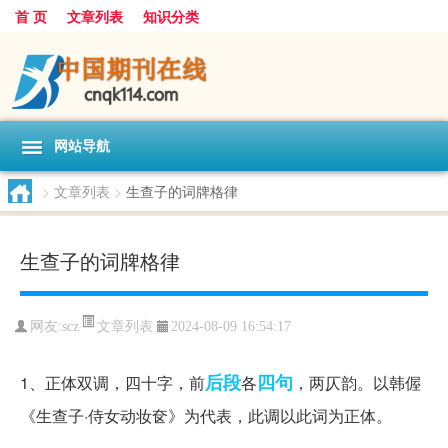
首 页
文章列表
知识分类
网站导航
>
文章列表
>
生查子的词牌格律
生查子的词牌格律
文章列表
网友:
scz
2024-08-09 16:54:17
后段
四句
1、正体双调，四十字，前
各
，两仄韵。以韩偓
《生查子·侍女动妆奁》为代表，此调以此词为正体。