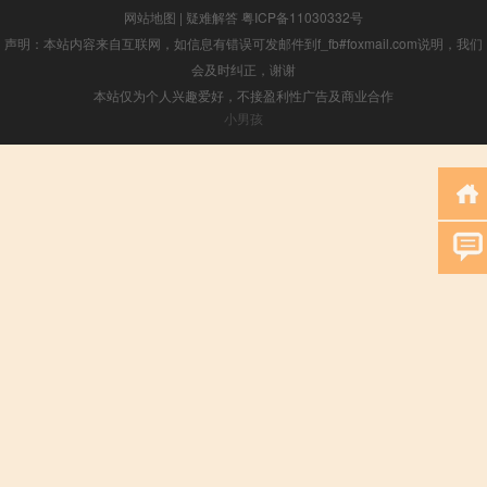
网站地图
|
疑难解答
粤ICP备11030332号
声明：本站内容来自互联网，如信息有错误可发邮件到f_fb#foxmail.com说明，我们
会及时纠正，谢谢
本站仅为个人兴趣爱好，不接盈利性广告及商业合作
小男孩