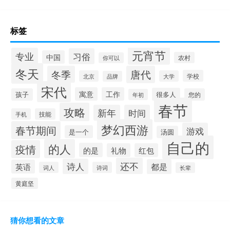
标签
元宵节
专业
习俗
中国
农村
你可以
冬天
冬季
唐代
学校
北京
大学
品牌
宋代
寓意
工作
很多人
孩子
您的
年初
春节
攻略
新年
时间
手机
技能
梦幻西游
春节期间
游戏
是一个
汤圆
自己的
的人
疫情
的是
礼物
红包
还不
诗人
都是
英语
词人
诗词
长辈
黄庭坚
猜你想看的文章