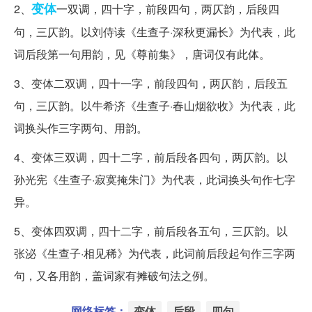
变体
2、
一双调，四十字，前段四句，两仄韵，后段四
句，三仄韵。以刘侍读《生查子·深秋更漏长》为代表，此
词后段第一句用韵，见《尊前集》，唐词仅有此体。
3、变体二双调，四十一字，前段四句，两仄韵，后段五
句，三仄韵。以牛希济《生查子·春山烟欲收》为代表，此
词换头作三字两句、用韵。
4、变体三双调，四十二字，前后段各四句，两仄韵。以
孙光宪《生查子·寂寞掩朱门》为代表，此词换头句作七字
异。
5、变体四双调，四十二字，前后段各五句，三仄韵。以
张泌《生查子·相见稀》为代表，此词前后段起句作三字两
句，又各用韵，盖词家有摊破句法之例。
网络标签：
变体
后段
四句