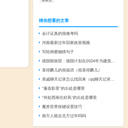
猜你想看的文章
会计证真的很难考吗
河南最新过年回家政策视频
写给闺蜜煽情句子
德国财政部：德国计划在2024年为建筑行业拨款189亿欧元为可再生能源拨款126亿欧元
喜得麟儿的祝福语（祝喜得麟儿）
亲戚聊天记录怎么找回来（qq聊天记录怎么找回来）
“蓬壶影里”的出处是哪里
“何处西南任好风”的出处是哪里
魔兽世界按键设置技巧
南方人能去北方过年吗吗