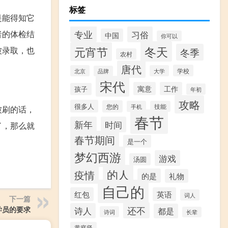
标签
是能得知它
专业
者的体检结
习俗
中国
你可以
冬天
元宵节
被录取，也
冬季
农村
唐代
学校
北京
大学
品牌
宋代
寓意
工作
孩子
年初
攻略
很多人
您的
手机
技能
被刷的话，
春节
新年
时间
了，那么就
春节期间
是一个
梦幻西游
游戏
汤圆
的人
疫情
的是
礼物
自己的
红包
英语
词人
下一篇
还不
学员的要求
诗人
都是
诗词
长辈
黄庭坚