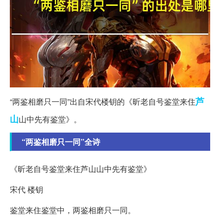
芦
“两鉴相磨只一同”出自宋代楼钥的《昕老自号鉴堂来住
山
山中先有鉴堂》。
“两鉴相磨只一同”全诗
《昕老自号鉴堂来住芦山山中先有鉴堂》
宋代 楼钥
鉴堂来住鉴堂中，两鉴相磨只一同。