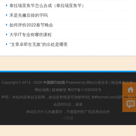
泰拉瑞亚鱼竿怎么合成（泰拉瑞亚鱼竿）
禾是先撇后捺的字吗
如何评价2022春节晚会
大学IT专业有哪些课程
“文章卓荦生无敌”的出处是哪里
Copyright © 2012 - 2026
中国期刊在线
Powered by
网站分类目录
|
精选推荐文章
|
网站地图
|
疑难解答
粤ICP备11030332号
声明：本站内容来自互联网，如信息有错误可发邮件到f_fb#foxmail.com说明，我们
会及时纠正，谢谢
本站仅为个人兴趣爱好，不接盈利性广告及商业合作
小男孩