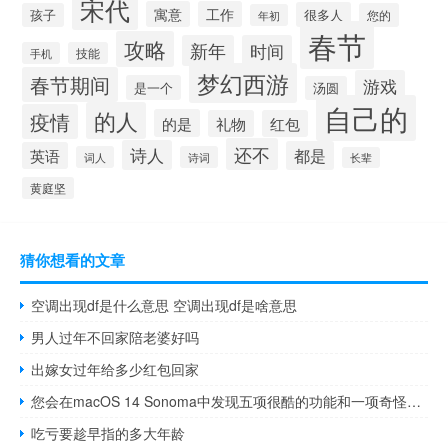
宋代
寓意
工作
很多人
孩子
您的
年初
春节
攻略
新年
时间
手机
技能
梦幻西游
春节期间
游戏
是一个
汤圆
自己的
的人
疫情
的是
礼物
红包
还不
诗人
都是
英语
词人
诗词
长辈
黄庭坚
猜你想看的文章
空调出现df是什么意思 空调出现df是啥意思
男人过年不回家陪老婆好吗
出嫁女过年给多少红包回家
您会在macOS 14 Sonoma中发现五项很酷的功能和一项奇怪的事情
吃亏要趁早指的多大年龄