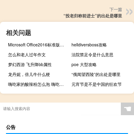
下一篇
“投老归称前进士”的出处是哪里
相关问题
Microsoft Office2016标准版安装包 中文完整免费版（Microsoft Office2016标准版安装包 中文完整免费版功能简介）
helldiversboss攻略
怎么和老人过年作文
法院禁足令是什么意思
梦幻西游 飞升降bb属性
poe 大型攻略
龙丹妮，倍儿牛什么梗
“俄闻望西陵”的出处是哪里
嗨吃家的酸辣粉怎么泡 嗨吃家酸辣粉多少克
元宵节是不是中国的狂欢节
☚
公告