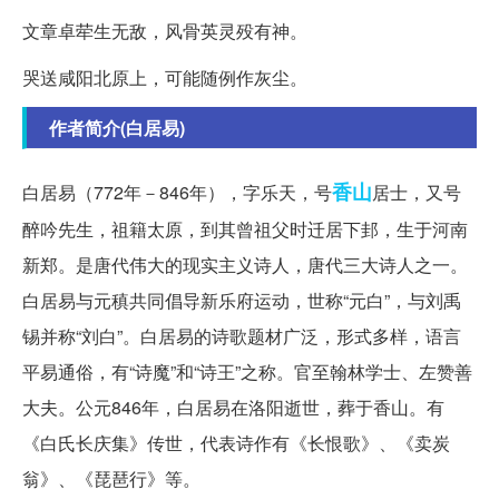
文章卓荦生无敌，风骨英灵殁有神。
哭送咸阳北原上，可能随例作灰尘。
作者简介(白居易)
香山
白居易（772年－846年），字乐天，号
居士，又号
醉吟先生，祖籍太原，到其曾祖父时迁居下邽，生于河南
新郑。是唐代伟大的现实主义诗人，唐代三大诗人之一。
白居易与元稹共同倡导新乐府运动，世称“元白”，与刘禹
锡并称“刘白”。白居易的诗歌题材广泛，形式多样，语言
平易通俗，有“诗魔”和“诗王”之称。官至翰林学士、左赞善
大夫。公元846年，白居易在洛阳逝世，葬于香山。有
《白氏长庆集》传世，代表诗作有《长恨歌》、《卖炭
翁》、《琵琶行》等。