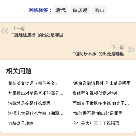
网络标签：
唐代
白居易
香山
上一篇
“跳蛙还屡出”的出处是哪里
下一篇
“但问乐不乐”的出处是哪里
相关问题
相信英文动词（相信英文）
“寒泉迸溢清且甘”的出处是哪里
苹果推出对苹果音乐的高分辨率无损音频和空间音频支持
集体拜年视频创意5秒钟
法院禁足令是什么意思
面部光子嫩肤多少钱 做光子嫩肤要多少钱
湘潭电大是什么学校（湘潭电大）
“如何睡不著”的出处是哪里
方块盒子攻略
今年是大年三十了祝福语