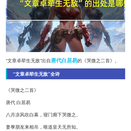
唐代
白居易
“文章卓荦生无敌”出自
的《哭微之二首》。
“文章卓荦生无敌”全诗
《哭微之二首》
唐代 白居易
八月凉风吹白幕，寝门廊下哭微之。
妻孥朋友来相吊，唯道皇天无所知。