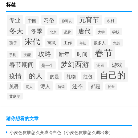
标签
元宵节
专业
习俗
中国
农村
你可以
冬天
冬季
唐代
学校
北京
大学
品牌
宋代
寓意
工作
很多人
孩子
您的
年初
春节
攻略
新年
时间
手机
技能
梦幻西游
春节期间
游戏
是一个
汤圆
自己的
的人
疫情
的是
礼物
红包
还不
诗人
都是
英语
词人
诗词
长辈
黄庭坚
猜你想看的文章
小麦色皮肤怎么变成冷白色（小麦色皮肤怎么调出来）