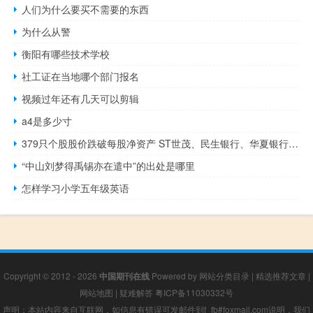
人们为什么要买不需要的东西
为什么从警
衡阳有哪些技术学校
社工证在当地哪个部门报名
视频过年还有几天可以剪辑
a4是多少寸
379只个股股价跌破每股净资产 ST世茂、民生银行、华夏银行市净率最低
“中山刘梦得禹锡亦在遣中”的出处是哪里
怎样学习小学五年级英语
Copyright © 2012 - 2026
中国期刊在线
Powered by
网站分类目录
|
精选推荐文章
|
网站地图
|
疑难解答
粤ICP备11030332号
声明：本站内容来自互联网，如信息有错误可发邮件到f_fb#foxmail.com说明，我们