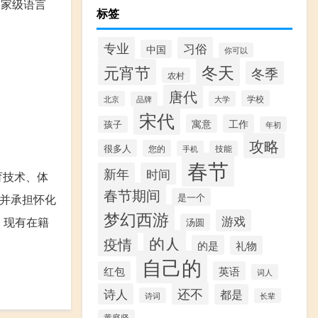
国家级语言
标签
专业
习俗
中国
你可以
冬天
元宵节
冬季
农村
唐代
学校
北京
大学
品牌
宋代
寓意
工作
孩子
年初
攻略
很多人
您的
手机
技能
春节
新年
时间
育技术、体
春节期间
是一个
养并承担怀化
梦幻西游
游戏
。现有在籍
汤圆
的人
疫情
的是
礼物
自己的
红包
英语
词人
还不
诗人
都是
诗词
长辈
黄庭坚