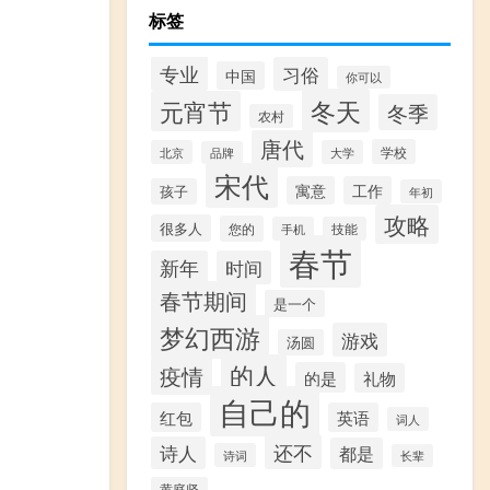
标签
专业
习俗
中国
你可以
冬天
元宵节
冬季
农村
唐代
学校
北京
大学
品牌
宋代
寓意
工作
孩子
年初
攻略
很多人
您的
手机
技能
春节
新年
时间
春节期间
是一个
梦幻西游
游戏
汤圆
的人
疫情
的是
礼物
自己的
红包
英语
词人
还不
诗人
都是
诗词
长辈
黄庭坚