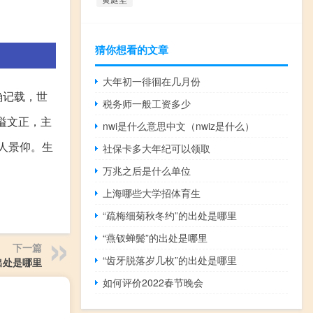
猜你想看的文章
大年初一徘徊在几月份
确记载，世
税务师一般工资多少
谥文正，主
nwi是什么意思中文（nwiz是什么）
人景仰。生
社保卡多大年纪可以领取
万兆之后是什么单位
上海哪些大学招体育生
“疏梅细菊秋冬约”的出处是哪里
“燕钗蝉鬓”的出处是哪里
下一篇
“齿牙脱落岁几枚”的出处是哪里
出处是哪里
如何评价2022春节晚会