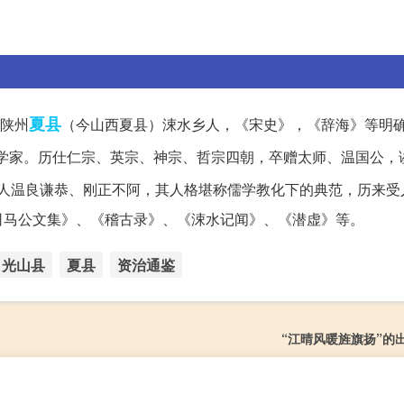
夏县
，陕州
（今山西夏县）涑水乡人，《宋史》，《辞海》等明
学家。历仕仁宗、英宗、神宗、哲宗四朝，卒赠太师、温国公，
人温良谦恭、刚正不阿，其人格堪称儒学教化下的典范，历来受
司马公文集》、《稽古录》、《涑水记闻》、《潜虚》等。
光山县
夏县
资治通鉴
“江晴风暖旌旗扬”的