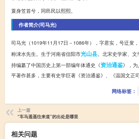
蓑身笠首兮，同邑民以熙熙。
作者简介(司马光)
司马光（1019年11月17日－1086年），字君实，号迂叟
光山县
称涑水先生。生于河南省信阳市
。北宋史学家、文
资治通鉴
持编纂了中国历史上第一部编年体通史《
》，为
平著作甚多，主要有史学巨著《资治通鉴》、《温国文正
网络标签：
上一篇
“车马遥遥往来道”的出处是哪里
相关问题