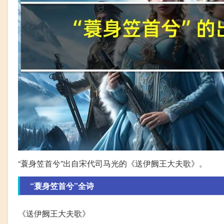
“蓑身笠首兮”出自宋代司马光的《送伊阙王大夫歌》。
“蓑身笠首兮”全诗
《送伊阙王大夫歌》