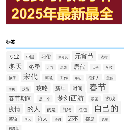
标签
元宵节
专业
习俗
中国
农村
你可以
冬天
冬季
唐代
学校
北京
大学
品牌
宋代
寓意
工作
很多人
孩子
您的
年初
春节
攻略
新年
时间
手机
技能
梦幻西游
春节期间
游戏
是一个
汤圆
自己的
的人
疫情
的是
礼物
红包
还不
诗人
都是
英语
词人
诗词
长辈
黄庭坚