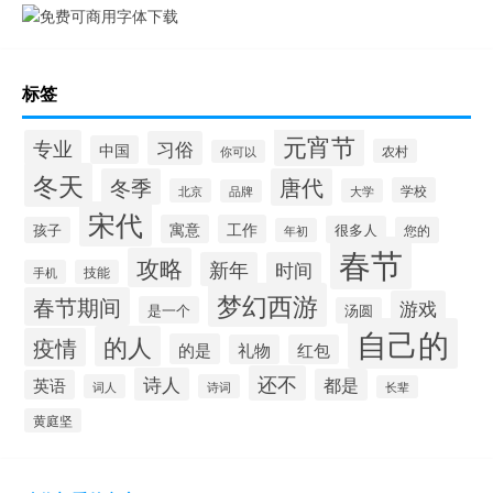
标签
元宵节
专业
习俗
中国
农村
你可以
冬天
冬季
唐代
学校
北京
大学
品牌
宋代
寓意
工作
很多人
孩子
您的
年初
春节
攻略
新年
时间
手机
技能
梦幻西游
春节期间
游戏
是一个
汤圆
自己的
的人
疫情
的是
礼物
红包
还不
诗人
都是
英语
词人
诗词
长辈
黄庭坚