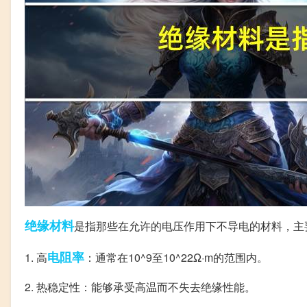
绝缘材料
是指那些在允许的电压作用下不导电的材料，主
电阻率
1. 高
：通常在10^9至10^22Ω·m的范围内。
2. 热稳定性：能够承受高温而不失去绝缘性能。