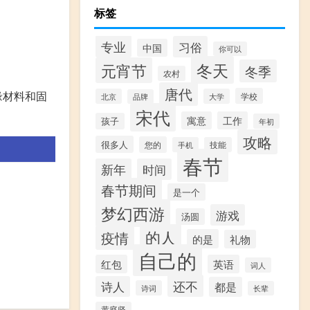
标签
专业
习俗
中国
你可以
冬天
元宵节
冬季
农村
唐代
缘材料和固
学校
北京
大学
品牌
宋代
寓意
工作
孩子
年初
攻略
很多人
您的
手机
技能
春节
新年
时间
春节期间
是一个
梦幻西游
游戏
汤圆
的人
疫情
的是
礼物
自己的
红包
英语
词人
还不
诗人
都是
诗词
长辈
黄庭坚