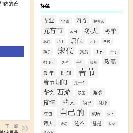
加热的盖
标签
专业
习俗
中国
你可以
冬天
元宵节
冬季
农村
唐代
学校
北京
大学
品牌
宋代
寓意
工作
孩子
年初
攻略
很多人
您的
手机
技能
春节
新年
时间
春节期间
是一个
梦幻西游
游戏
汤圆
的人
疫情
的是
礼物
自己的
红包
英语
词人
还不
诗人
都是
诗词
长辈
下一篇
用的金属是
黄庭坚