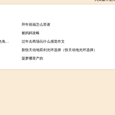
拜年祝福怎么答谢
被妈妈攻略
机械战警内存修改器 +4 绿色免费版（机械战警内存修改器 +4 绿色免费版功能简介）
过年去商场玩什么感觉作文
新惊天动地双剑光环选择（惊天动地光环选择）
菠萝哪里产的