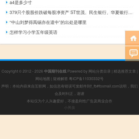
a4是多少寸
379只个股股价跌破每股净资产 ST世茂、民生银行、华夏银行市净率最低
“中山刘梦得禹锡亦在遣中”的出处是哪里
怎样学习小学五年级英语
Copyright © 2012 - 2026
中国期刊在线
Powered by
网站分类目录
|
精选推荐文章
|
网站地图
|
疑难解答
粤ICP备11030332号
声明：本站内容来自互联网，如信息有错误可发邮件到f_fb#foxmail.com说明，我们
会及时纠正，谢谢
本站仅为个人兴趣爱好，不接盈利性广告及商业合作
小男孩