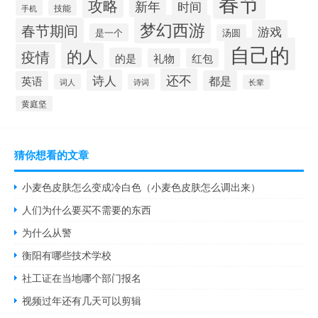
春节
攻略
新年
时间
手机
技能
梦幻西游
春节期间
游戏
是一个
汤圆
自己的
的人
疫情
的是
礼物
红包
还不
诗人
都是
英语
词人
诗词
长辈
黄庭坚
猜你想看的文章
小麦色皮肤怎么变成冷白色（小麦色皮肤怎么调出来）
人们为什么要买不需要的东西
为什么从警
衡阳有哪些技术学校
社工证在当地哪个部门报名
视频过年还有几天可以剪辑