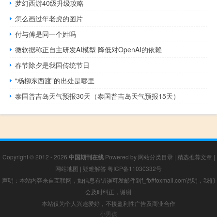
梦幻西游40级升级攻略
怎么画过年老虎的图片
付与傅是同一个姓吗
微软据称正自主研发AI模型 降低对OpenAI的依赖
春节除夕是我国传统节日
“杨柳东西渡”的出处是哪里
泰国普吉岛天气预报30天（泰国普吉岛天气预报15天）
Copyright © 2012 - 2026
中国期刊在线
Powered by
网站分类目录
|
精选推荐文章
|
网站地图
|
疑难解答
粤ICP备11030332号
声明：本站内容来自互联网，如信息有错误可发邮件到f_fb#foxmail.com说明，我们
会及时纠正，谢谢
本站仅为个人兴趣爱好，不接盈利性广告及商业合作
小男孩