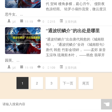
代 贺铸 楼角参横，庭心月午。 侵阶夜
色凉经雨。 轻罗小扇扑流萤，微云度汉
思牛女。 ...
jzt
11-19
0
215
文章列表
“通波牣鳞介”的出处是哪里
“通波牣鳞介”出自唐代韩愈的《城南联
句》。 “通波牣鳞介”全诗 《城南联句》
唐代 韩愈 竹影金琐碎， ——孟郊 泉音
玉淙琤.琉璃剪木叶， ——韩愈 翡翠开
园英。 ...
jzt
11-19
0
109
文章列表
1
2
3
下一页
尾页
☚