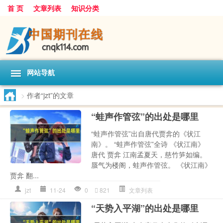
首 页
文章列表
知识分类
网站导航
>
作者“jzt”的文章
“蛙声作管弦”的出处是哪里
“蛙声作管弦”出自唐代贾弇的《状江
南》。 “蛙声作管弦”全诗 《状江南》
唐代 贾弇 江南孟夏天，慈竹笋如编。
蜃气为楼阁，蛙声作管弦。 《状江南》
贾弇 翻...
jzt
11-24
0
821
文章列表
“天势入平湖”的出处是哪里