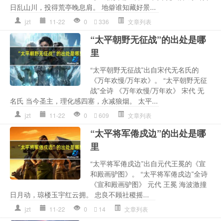
日乱山川，投得荒亭晚息肩。 地僻谁知藏好景...
jzt
11-22
0
336
文章列表
“太平朝野无征战”的出处是哪
里
“太平朝野无征战”出自宋代无名氏的
《万年欢慢/万年欢》。 “太平朝野无征
战”全诗 《万年欢慢/万年欢》 宋代 无
名氏 当今圣主，理化感四塞，永减狼烟。 太平...
jzt
11-22
0
609
文章列表
“太平将军倦戍边”的出处是哪
里
“太平将军倦戍边”出自元代王冕的《宣
和殿画驴图》。 “太平将军倦戍边”全诗
《宣和殿画驴图》 元代 王冕 海波激撞
日月动，琼楼玉宇红云拥。 忠良不顾社稷摇...
jzt
11-22
0
14
文章列表