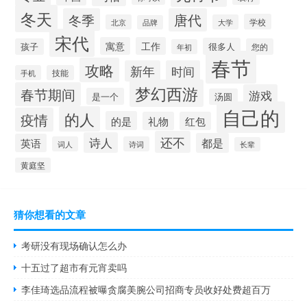
冬天
冬季
唐代
学校
北京
大学
品牌
宋代
寓意
工作
很多人
孩子
您的
年初
春节
攻略
新年
时间
手机
技能
梦幻西游
春节期间
游戏
是一个
汤圆
自己的
的人
疫情
的是
礼物
红包
还不
诗人
都是
英语
词人
诗词
长辈
黄庭坚
猜你想看的文章
考研没有现场确认怎么办
十五过了超市有元宵卖吗
李佳琦选品流程被曝贪腐美腕公司招商专员收好处费超百万