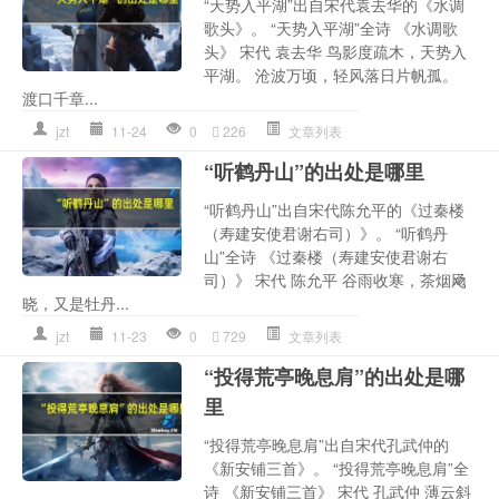
“天势入平湖”出自宋代袁去华的《水调
歌头》。 “天势入平湖”全诗 《水调歌
头》 宋代 袁去华 鸟影度疏木，天势入
平湖。 沧波万顷，轻风落日片帆孤。
渡口千章...
jzt
11-24
0
226
文章列表
“听鹤丹山”的出处是哪里
“听鹤丹山”出自宋代陈允平的《过秦楼
（寿建安使君谢右司）》。 “听鹤丹
山”全诗 《过秦楼（寿建安使君谢右
司）》 宋代 陈允平 谷雨收寒，茶烟飏
晓，又是牡丹...
jzt
11-23
0
729
文章列表
“投得荒亭晚息肩”的出处是哪
里
“投得荒亭晚息肩”出自宋代孔武仲的
《新安铺三首》。 “投得荒亭晚息肩”全
诗 《新安铺三首》 宋代 孔武仲 薄云斜