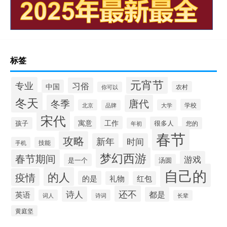
标签
元宵节
专业
习俗
中国
农村
你可以
冬天
冬季
唐代
学校
北京
大学
品牌
宋代
寓意
工作
很多人
孩子
您的
年初
春节
攻略
新年
时间
手机
技能
梦幻西游
春节期间
游戏
是一个
汤圆
自己的
的人
疫情
的是
礼物
红包
还不
诗人
都是
英语
词人
诗词
长辈
黄庭坚