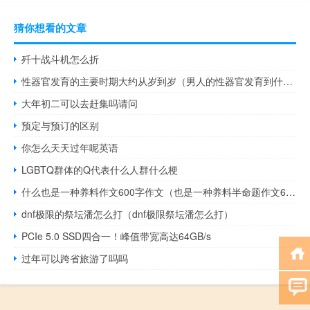
猜你想看的文章
歼十战斗机怎么折
性器官发育的主要时期大约从岁到岁（男人的性器官发育到什么时候）
大年初二可以去赶集吗请问
预定与预订的区别
你怎么天天过年呢英语
LGBTQ群体的Q代表什么人群什么梗
什么也是一种养料作文600字作文（也是一种养料半命题作文600字）
dnf极限的祭坛潘怎么打（dnf极限祭坛潘怎么打）
PCIe 5.0 SSD四合一！峰值带宽高达64GB/s
过年可以跨省旅游了吗吗