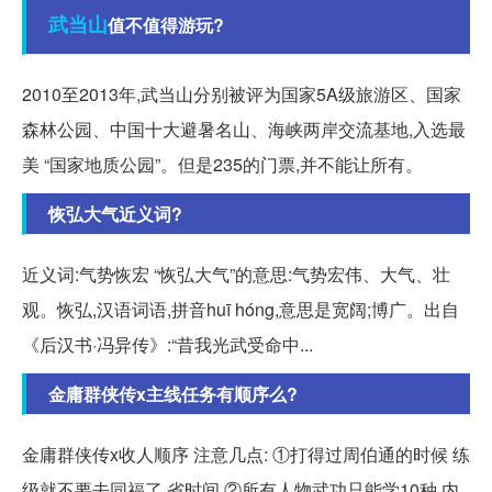
武当山
值不值得游玩?
2010至2013年,武当山分别被评为国家5A级旅游区、国家
森林公园、中国十大避暑名山、海峡两岸交流基地,入选最
美 “国家地质公园”。但是235的门票,并不能让所有。
恢弘大气近义词?
近义词:气势恢宏 “恢弘大气”的意思:气势宏伟、大气、壮
观。恢弘,汉语词语,拼音huī hóng,意思是宽阔;博广。出自
《后汉书·冯异传》:“昔我光武受命中...
金庸群侠传x主线任务有顺序么?
金庸群侠传x收人顺序 注意几点: ①打得过周伯通的时候 练
级就不要去同福了 省时间 ②所有人物武功只能学10种,内