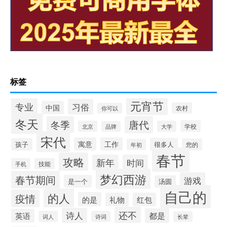
标签
元宵节
专业
习俗
中国
农村
你可以
冬天
冬季
唐代
学校
北京
大学
品牌
宋代
寓意
工作
很多人
孩子
您的
年初
春节
攻略
新年
时间
手机
技能
梦幻西游
春节期间
游戏
是一个
汤圆
自己的
的人
疫情
的是
礼物
红包
还不
诗人
都是
英语
词人
诗词
长辈