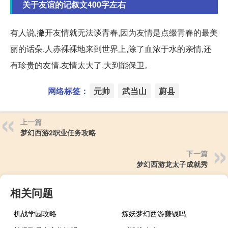
关于友谊的记叙文400字左右
有人说,撇开友情就无法谈青春,因为友情是点缀青春的最美
丽的话朵.人赤裸裸地来到世界上,除了血浓于水的亲情,还
有珍贵的友情.友情太大了,大到能保卫。
网络标签：
元帅
武当山
蔚县
上一篇
梦幻西游2职业任务攻略
下一篇
梦幻西游龙太子成就秀
相关问题
机战学园攻略
炼妖梦幻西游赚钱吗