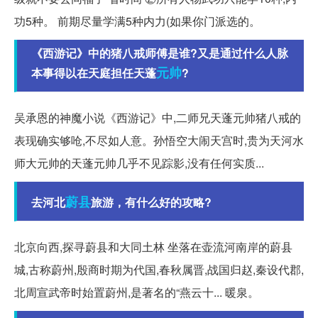
功5种。 前期尽量学满5种内力(如果你门派选的。
《西游记》中的猪八戒师傅是谁?又是通过什么人脉
元帅
本事得以在天庭担任天蓬
?
吴承恩的神魔小说《西游记》中,二师兄天蓬元帅猪八戒的
表现确实够呛,不尽如人意。孙悟空大闹天宫时,贵为天河水
师大元帅的天蓬元帅几乎不见踪影,没有任何实质...
蔚县
去河北
旅游，有什么好的攻略?
北京向西,探寻蔚县和大同土林 坐落在壶流河南岸的蔚县
城,古称蔚州,殷商时期为代国,春秋属晋,战国归赵,秦设代郡,
北周宣武帝时始置蔚州,是著名的“燕云十... 暖泉。