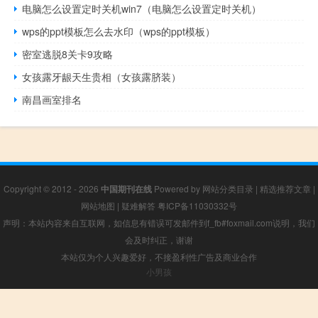
电脑怎么设置定时关机win7（电脑怎么设置定时关机）
wps的ppt模板怎么去水印（wps的ppt模板）
密室逃脱8关卡9攻略
女孩露牙龈天生贵相（女孩露脐装）
南昌画室排名
Copyright © 2012 - 2026
中国期刊在线
Powered by
网站分类目录
|
精选推荐文章
|
网站地图
|
疑难解答
粤ICP备11030332号
声明：本站内容来自互联网，如信息有错误可发邮件到f_fb#foxmail.com说明，我们
会及时纠正，谢谢
本站仅为个人兴趣爱好，不接盈利性广告及商业合作
小男孩