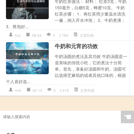
牛奶红茶做法： 材料： 红茶3克，牛奶
150毫升，白糖5克，蜂蜜10克。 牛奶
红茶步骤： 1、将红茶用少量温水清洗
一遍，倒入开水冲泡； 2、牛奶煮沸；
3、将泡好...
hcy
08-04
0
764
文章列表
牛奶和元宵的功效
牛奶汤圆的煮法及其功效 牛奶汤圆是一
道美味的传统小吃，它的煮法十分简
单。首先，准备好汤圆和牛奶。汤圆可
以选择芝麻馅的或者其他口味的，根据
个人喜好选...
nnh
02-13
0
416
文章列表
☚