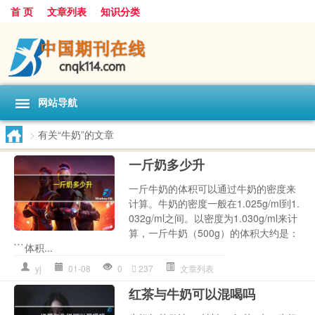
首 页
文章列表
知识分类
网站导航
>
有关“牛奶”的文章
一斤奶多少升
一斤牛奶的体积可以通过牛奶的密度来
计算。牛奶的密度一般在1.025g/ml到1.
032g/ml之间。以密度为1.030g/ml来计
算，一斤牛奶（500g）的体积大约是：
```体积...
yj
01-08
0
237
文章列表
红茶与牛奶可以混喝吗