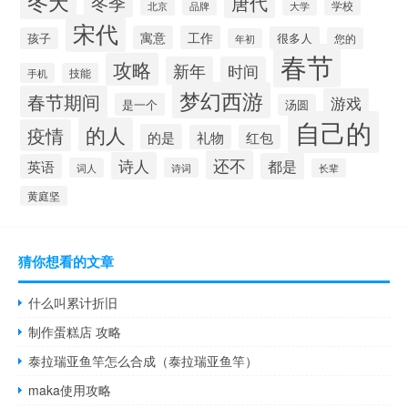
冬天
冬季
唐代
学校
北京
大学
品牌
宋代
寓意
工作
很多人
孩子
您的
年初
春节
攻略
新年
时间
手机
技能
梦幻西游
春节期间
游戏
是一个
汤圆
自己的
的人
疫情
的是
礼物
红包
还不
诗人
都是
英语
词人
诗词
长辈
黄庭坚
猜你想看的文章
什么叫累计折旧
制作蛋糕店 攻略
泰拉瑞亚鱼竿怎么合成（泰拉瑞亚鱼竿）
maka使用攻略