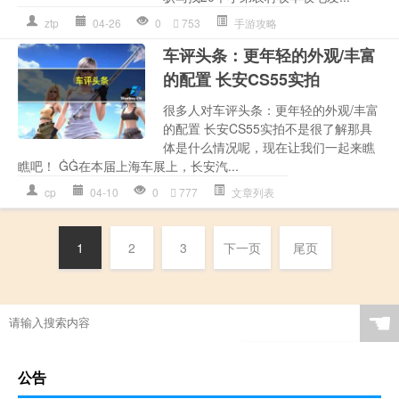
ztp
04-26
0
753
手游攻略
车评头条：更年轻的外观/丰富
的配置 长安CS55实拍
很多人对车评头条：更年轻的外观/丰富
的配置 长安CS55实拍不是很了解那具
体是什么情况呢，现在让我们一起来瞧
瞧吧！ ĠĠ在本届上海车展上，长安汽...
cp
04-10
0
777
文章列表
1
2
3
下一页
尾页
☚
公告