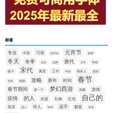
标签
元宵节
专业
习俗
中国
农村
你可以
冬天
冬季
唐代
学校
北京
大学
品牌
宋代
寓意
工作
很多人
孩子
您的
年初
春节
攻略
新年
时间
手机
技能
梦幻西游
春节期间
游戏
是一个
汤圆
自己的
的人
疫情
的是
礼物
红包
还不
诗人
都是
英语
词人
诗词
长辈