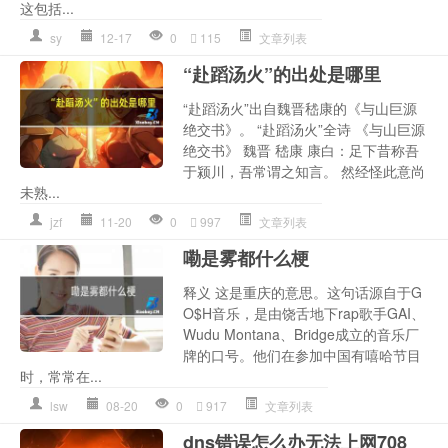
这包括...
sy
12-17
0
115
文章列表
“赴蹈汤火”的出处是哪里
“赴蹈汤火”出自魏晋嵇康的《与山巨源
绝交书》。 “赴蹈汤火”全诗 《与山巨源
绝交书》 魏晋 嵇康 康白：足下昔称吾
于颍川，吾常谓之知言。 然经怪此意尚
未熟...
jzf
11-20
0
997
文章列表
嘞是雾都什么梗
释义 这是重庆的意思。这句话源自于G
O$H音乐，是由饶舌地下rap歌手GAI、
Wudu Montana、Bridge成立的音乐厂
牌的口号。他们在参加中国有嘻哈节目
时，常常在...
lsw
08-20
0
917
文章列表
dns错误怎么办无法上网708