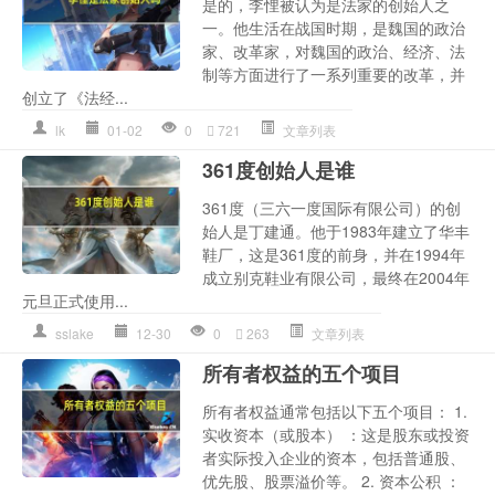
是的，李悝被认为是法家的创始人之
一。他生活在战国时期，是魏国的政治
家、改革家，对魏国的政治、经济、法
制等方面进行了一系列重要的改革，并
创立了《法经...
lk
01-02
0
721
文章列表
361度创始人是谁
361度（三六一度国际有限公司）的创
始人是丁建通。他于1983年建立了华丰
鞋厂，这是361度的前身，并在1994年
成立别克鞋业有限公司，最终在2004年
元旦正式使用...
sslake
12-30
0
263
文章列表
所有者权益的五个项目
所有者权益通常包括以下五个项目： 1.
实收资本（或股本） ：这是股东或投资
者实际投入企业的资本，包括普通股、
优先股、股票溢价等。 2. 资本公积 ：