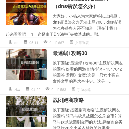
（dns错误怎么办）
大家好，小杨来为大家解答以上问题，
dns错误怎么办无法上网708，dns错误
怎么办很多人还不知道，现在让我们一
起来看看吧！ 1、这是由于DNS解析失败造成的。那...
dn
05-11
0
667
文章列表
最逵蜗1攻略30
以下围绕“最逵蜗1攻略30”主题解决网友
的困惑 好看的网游言情小说 - 1347042
的回答 君顾》文案:这是一只女小强在
禽兽窝里的游戏奋斗史。这是一...
zkw
04-29
0
583
手游攻略
战团跑商攻略
以下围绕“战团跑商攻略”主题解决网友
的困惑 骑马与砍杀战团怎么刷金币? 骑
马与砍杀战团刷金币的方法,起始资金买
驮马找20个小弟农村收羊收毛发...