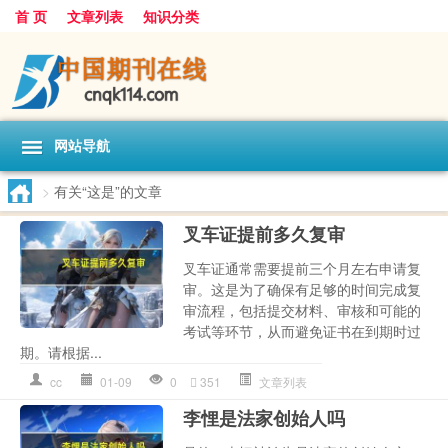
首 页
文章列表
知识分类
网站导航
>
有关“这是”的文章
叉车证提前多久复审
叉车证通常需要提前三个月左右申请复
审。这是为了确保有足够的时间完成复
审流程，包括提交材料、审核和可能的
考试等环节，从而避免证书在到期时过
期。请根据...
cc
01-09
0
351
文章列表
李悝是法家创始人吗