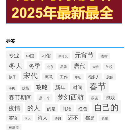
标签
元宵节
专业
习俗
中国
农村
你可以
冬天
冬季
唐代
学校
北京
大学
品牌
宋代
寓意
工作
很多人
孩子
您的
年初
春节
攻略
新年
时间
手机
技能
梦幻西游
春节期间
游戏
是一个
汤圆
自己的
的人
疫情
的是
礼物
红包
还不
诗人
都是
英语
词人
诗词
长辈
黄庭坚