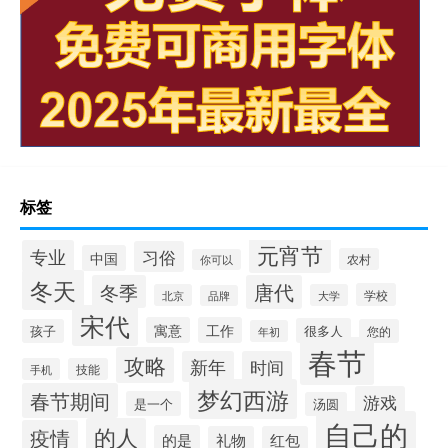
标签
元宵节
专业
习俗
中国
农村
你可以
冬天
冬季
唐代
学校
北京
大学
品牌
宋代
寓意
工作
很多人
孩子
您的
年初
春节
攻略
新年
时间
手机
技能
梦幻西游
春节期间
游戏
是一个
汤圆
自己的
的人
疫情
的是
礼物
红包