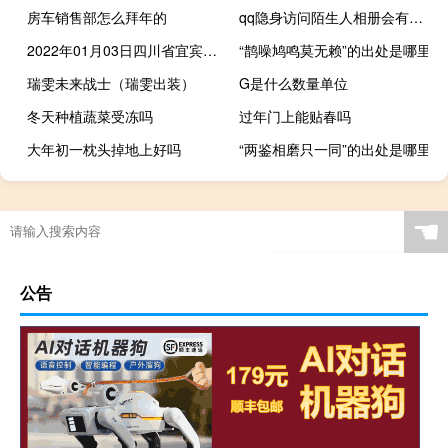
房车销售部怎么拜年的
qq隐身访问陌生人相册会有痕迹吗 qq隐身访问会有痕迹吗
2022年01月03日四川省宜宾疫情风险地区名单高、中、低风险数据消息
“鹊噪鸠鸣莫无赖”的出处是哪里
瑞雯未来战士（瑞雯出装）
G是什么数量单位
冬天种植蔬菜受冻吗
过年门上能贴春吗
大年初一枕头掉地上好吗
“两鉴相磨只一同”的出处是哪里
☚
公告