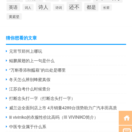
还不
诗人
都是
英语
词人
诗词
长辈
黄庭坚
猜你想看的文章
元宵节郑州上哪玩
鲲鹏展翅的上一句是什么
“万斛香添秋醖藉”的出处是哪里
冬天怎么辨别蜂蜜真假
江苏自考什么时候查分
打断念头打一字（打断念头打一字）
威兰达全面到店上市 4月销量4289台强势助力广汽丰田高质
iii viviniko的衣服性价比高吗（III VIVINIKO简介）
中医专业属于什么系