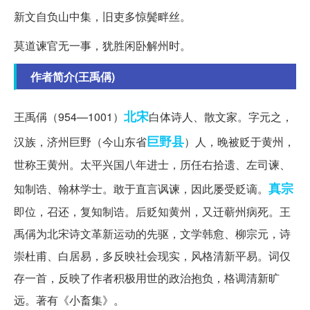
新文自负山中集，旧吏多惊鬓畔丝。
莫道谏官无一事，犹胜闲卧解州时。
作者简介(王禹偁)
北宋
王禹偁（954—1001）
白体诗人、散文家。字元之，
巨野县
汉族，济州巨野（今山东省
）人，晚被贬于黄州，
世称王黄州。太平兴国八年进士，历任右拾遗、左司谏、
真宗
知制诰、翰林学士。敢于直言讽谏，因此屡受贬谪。
即位，召还，复知制诰。后贬知黄州，又迁蕲州病死。王
禹偁为北宋诗文革新运动的先驱，文学韩愈、柳宗元，诗
崇杜甫、白居易，多反映社会现实，风格清新平易。词仅
存一首，反映了作者积极用世的政治抱负，格调清新旷
远。著有《小畜集》。