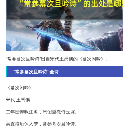
“常参幕次且吟诗”出自宋代王禹偁的《幕次闲吟》。
“常参幕次且吟诗”全诗
《幕次闲吟》
宋代 王禹偁
二年憔悴咏江蓠，恩诏重教侍玉墀。
寓直掖垣休入梦，常参幕次且吟诗。