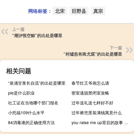
网络标签：
北宋
巨野县
真宗
上一篇
“潮汐恨空赊”的出处是哪里
下一篇
“村墟忽有殊尤观”的出处是哪里
相关问题
“泉涌甘浆长自流”的出处是哪里
春节灶王爷画怎么请
pie是什么职业
密室逃脱禁闭室攻略
社工证在当地哪个部门报名
过年送礼送七样好不好
小托福109什么水平
过年裤兜里装满钱寓意什么
84消毒液的正确使用方法
you raise me up背后的故事 youraisemeup中文版