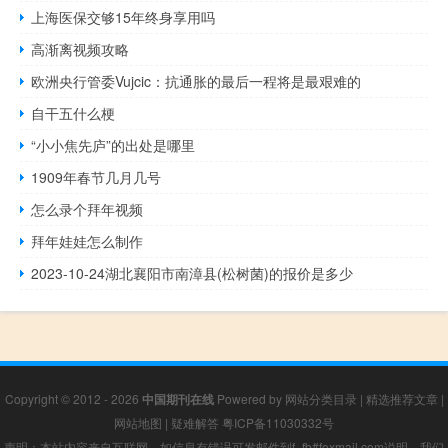
上海医保交够15年终身享用吗
高渐离视频攻略
欧洲央行管委Vujcic：抗通胀的最后一程将是最艰难的
自干五什么梗
“小小焦先庐”的出处是哪里
1909年春节几月几号
怎么录个拜年视频
拜年娃娃怎么制作
2023-10-24湖北襄阳市南漳县(松树菌)的报价是多少
Copyright © 2012 - 2026
中国期刊在线
Powered by
网站分类目录
|
精选推荐文章
|
网站地图
|
疑难解答
粤ICP备11030332号
声明：本站内容来自互联网，如信息有错误可发邮件到f_fb#foxmail.com说明，我们