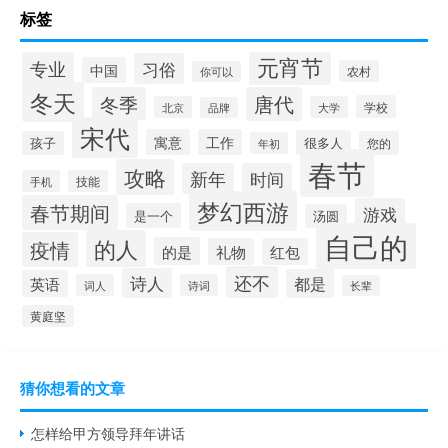
标签
元宵节
专业
习俗
中国
农村
你可以
冬天
冬季
唐代
学校
北京
大学
品牌
宋代
寓意
工作
很多人
孩子
您的
年初
春节
攻略
新年
时间
手机
技能
梦幻西游
春节期间
游戏
是一个
汤圆
自己的
的人
疫情
的是
礼物
红包
还不
诗人
都是
英语
词人
诗词
长辈
黄庭坚
猜你想看的文章
怎样给甲方领导拜年讲话