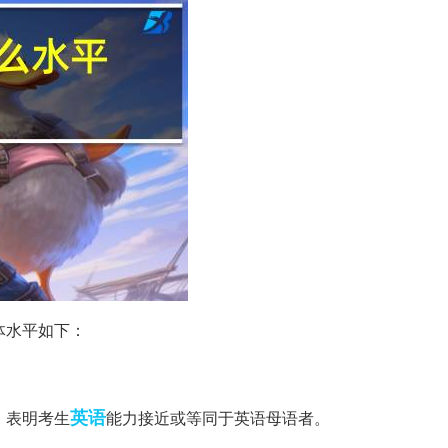
具体水平如下：
英语
），表明考生
能力接近或等同于英语母语者。