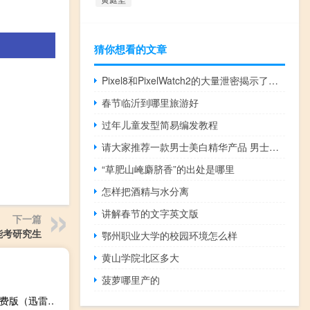
猜你想看的文章
Pixel8和PixelWatch2的大量泄密揭示了有关新设备的一切
春节临沂到哪里旅游好
过年儿童发型简易编发教程
请大家推荐一款男士美白精华产品 男士美白产品排行榜
“草肥山崦麝脐香”的出处是哪里
怎样把酒精与水分离
讲解春节的文字英文版
下一篇
能考研究生
鄂州职业大学的校园环境怎么样
黄山学院北区多大
菠萝哪里产的
迅雷破解版无限期高速通道加速2021 V11.1.4.1144 永久免费版（迅雷破解版无限期高速通道加速2021 V11.1.4.1144 永久免费版功能简介）