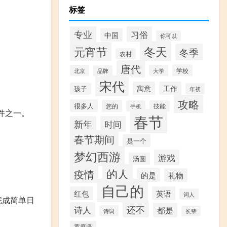
标签
专业
习俗
中国
你可以
冬天
元宵节
冬季
农村
唐代
学校
北京
大学
品牌
宋代
寓意
工作
孩子
年初
攻略
很多人
您的
手机
技能
件之一。
春节
新年
时间
春节期间
是一个
梦幻西游
游戏
汤圆
的人
疫情
的是
礼物
自己的
红包
英语
词人
完成简单日
还不
诗人
都是
诗词
长辈
黄庭坚