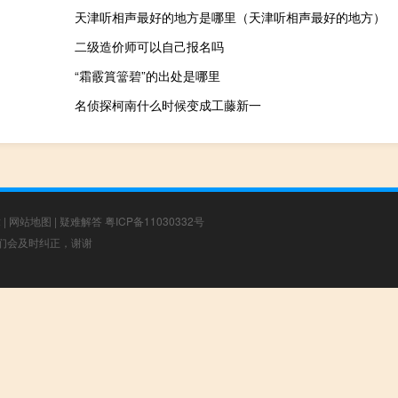
天津听相声最好的地方是哪里（天津听相声最好的地方）
二级造价师可以自己报名吗
“霜霰篔簹碧”的出处是哪里
名侦探柯南什么时候变成工藤新一
章
|
网站地图
|
疑难解答
粤ICP备11030332号
，我们会及时纠正，谢谢