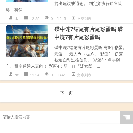
提出建议或退仓。 制定并执行销售策
略，确保...
dz
12-25
0
215
文章列表
碟中谍7结尾有片尾彩蛋吗 碟
中谍7有片尾彩蛋吗
碟中谍7结尾有片尾彩蛋吗 有8个彩蛋。
彩蛋1：最大Boss是AI。 彩蛋2：伊森
被迫面对过往创伤。 彩蛋3：单手飙
车、跳伞通通来真的！ 彩蛋4：新一任「汤女郎」...
dz
11-24
0
441
文章列表
下一页
☚