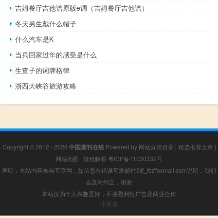
吉姆餐厅吉他谱原版e调（吉姆餐厅吉他谱）
冬天男生戴什么帽子
什么汽车是K
当兵回家过年的感受是什么
生查子的词牌格律
浙西大峡谷旅游攻略
Copyright © 2012 - 2026
中国期刊在线
Powered by
网站分类目录
|
精选推荐文章
|
网站地图
|
疑难解答
粤ICP备11030332号
声明：本站内容来自互联网，如信息有错误可发邮件到f_fb#foxmail.com说明，我们
会及时纠正，谢谢
本站仅为个人兴趣爱好，不接盈利性广告及商业合作
小男孩