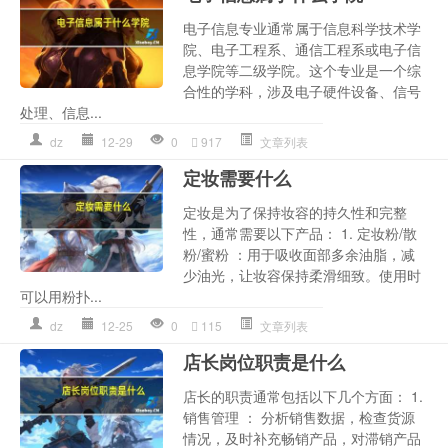
电子信息专业通常属于信息科学技术学
院、电子工程系、通信工程系或电子信
息学院等二级学院。这个专业是一个综
合性的学科，涉及电子硬件设备、信号
处理、信息...
dz
12-29
0
917
文章列表
定妆需要什么
定妆是为了保持妆容的持久性和完整
性，通常需要以下产品： 1. 定妆粉/散
粉/蜜粉 ：用于吸收面部多余油脂，减
少油光，让妆容保持柔滑细致。使用时
可以用粉扑...
dz
12-25
0
115
文章列表
店长岗位职责是什么
店长的职责通常包括以下几个方面： 1.
销售管理 ： 分析销售数据，检查货源
情况，及时补充畅销产品，对滞销产品