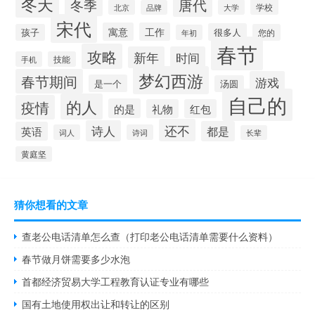
冬天
冬季
唐代
学校
北京
大学
品牌
宋代
寓意
工作
很多人
孩子
您的
年初
春节
攻略
新年
时间
手机
技能
梦幻西游
春节期间
游戏
是一个
汤圆
自己的
的人
疫情
的是
礼物
红包
还不
诗人
都是
英语
词人
诗词
长辈
黄庭坚
猜你想看的文章
查老公电话清单怎么查（打印老公电话清单需要什么资料）
春节做月饼需要多少水泡
首都经济贸易大学工程教育认证专业有哪些
国有土地使用权出让和转让的区别